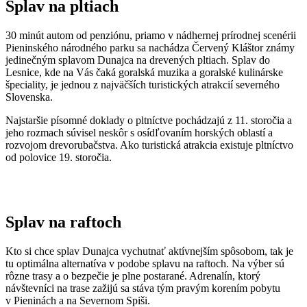
Splav na pltiach
30 minút autom od penziónu, priamo v nádhernej prírodnej scenérii
Pieninského národného parku sa nachádza Červený Kláštor známy
jedinečným splavom Dunajca na drevených pltiach. Splav do
Lesnice, kde na Vás čaká goralská muzika a goralské kulinárske
špeciality, je jednou z najväčších turistických atrakcií severného
Slovenska.
Najstaršie písomné doklady o pltníctve pochádzajú z 11. storočia a
jeho rozmach súvisel neskôr s osídľovaním horských oblastí a
rozvojom drevorubačstva. Ako turistická atrakcia existuje pltníctvo
od polovice 19. storočia.
Splav na raftoch
Kto si chce splav Dunajca vychutnať aktívnejším spôsobom, tak je
tu optimálna alternatíva v podobe splavu na raftoch. Na výber sú
rôzne trasy a o bezpečie je plne postarané. Adrenalín, ktorý
návštevníci na trase zažijú sa stáva tým pravým korením pobytu
v Pieninách a na Severnom Spiši.