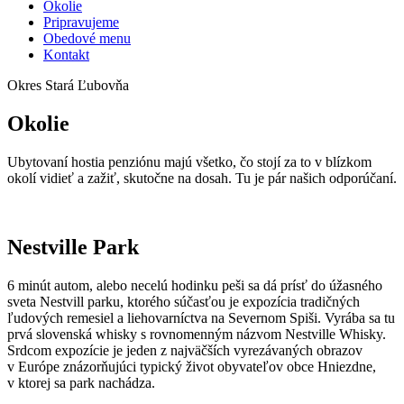
Okolie
Pripravujeme
Obedové menu
Kontakt
Okres Stará Ľubovňa
Okolie
Ubytovaní hostia penziónu majú všetko, čo stojí za to v blízkom
okolí vidieť a zažiť, skutočne na dosah. Tu je pár našich odporúčaní.
Nestville Park
6 minút autom, alebo necelú hodinku peši sa dá prísť do úžasného
sveta Nestvill parku, ktorého súčasťou je expozícia tradičných
ľudových remesiel a liehovarníctva na Severnom Spiši. Vyrába sa tu
prvá slovenská whisky s rovnomenným názvom Nestville Whisky.
Srdcom expozície je jeden z najväčších vyrezávaných obrazov
v Európe znázorňujúci typický život obyvateľov obce Hniezdne,
v ktorej sa park nachádza.