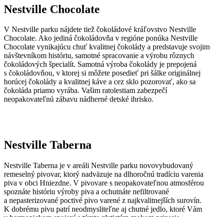
Nestville Chocolate
V Nestville parku nájdete tiež čokoládové kráľovstvo Nestville
Chocolate. Ako jediná čokoládovňa v regióne ponúka Nestville
Chocolate vynikajúcu chuť kvalitnej čokolády a predstavuje svojim
návštevníkom históriu, samotné spracovanie a výrobu rôznych
čokoládových špecialít. Samotná výroba čokolády je prepojená
s čokoládovňou, v ktorej si môžete posedieť pri šálke originálnej
horúcej čokolády a kvalitnej káve a cez sklo pozorovať, ako sa
čokoláda priamo vyrába. Vašim ratolestiam zabezpečí
neopakovateľnú zábavu nádherné detské ihrisko.
Nestville Taberna
Nestville Taberna je v areáli Nestville parku novovybudovaný
remeselný pivovar, ktorý nadväzuje na dlhoročnú tradíciu varenia
piva v obci Hniezdne. V pivovare s neopakovateľnou atmosférou
spoznáte históriu výroby piva a ochutnáte nefiltrované
a nepasterizované poctivé pivo varené z najkvalitnejších surovín.
K dobrému pivu patrí neodmysliteľne aj chutné jedlo, ktoré Vám