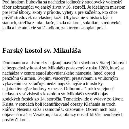
Pod hradom Ľubovňa sa nachádza jedinečný stredoveký vojenský
tábor zobrazujúci vojenský život v 16. storočí. Je ideálnym miestom
pre letné tábory, školy v prírode, výlety a pre každého, kto chce
prežiť stredovek na vlastnej koži. Ubytovanie v historických
stanoch, streľba z luku, kuše, jazda na koni, sokoliari, stredoveké
jedlá a iné atrakcie sú lákadlom, za ktorým sa oplatí prísť.
Farský kostol sv. Mikuláša
Dominantou a historicky najzaujímavejšou stavbou v Starej Ľubovni
je bezpochyby kostol sv. Mikuláša postavený v roku 1280, ktorý sa
nachádza v centre staroľubovnianskeho námestia, hneď oproti
penziónu Gurmen. Svojimi viacerými prestavbami a vnútorným
vybavením sa zaraďuje medzi najvzácnejšie a turisticky
najatraktívnejšie budovy v meste. Odbornú a širokú verejnosť
nedávno v súvislosti s kostolom sv. Mikuláša vzrušil objav
gotických fresiek zo 14. storočia. Tematicky ide o výjavy zo života
Krista, v sondách boli identifikované obrazy Klaňania sa troch
kráľov, Nesenia kríža i samotné Ukrižovanie. Okrem nich bola
objavená maľba Veraikon, ako aj obrazy dosiaľ bližšie neurčených
postáv či koní.