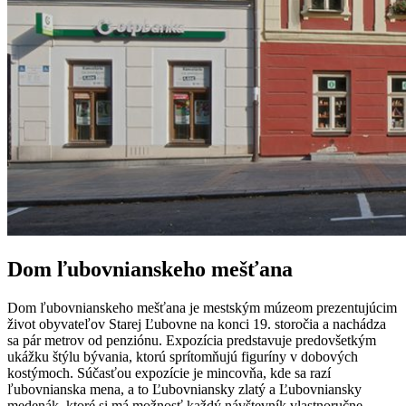
Dom ľubovnianskeho mešťana
Dom ľubovnianskeho mešťana je mestským múzeom prezentujúcim
život obyvateľov Starej Ľubovne na konci 19. storočia a nachádza
sa pár metrov od penziónu. Expozícia predstavuje predovšetkým
ukážku štýlu bývania, ktorú sprítomňujú figuríny v dobových
kostýmoch. Súčasťou expozície je mincovňa, kde sa razí
ľubovnianska mena, a to Ľubovniansky zlatý a Ľubovniansky
medenák, ktoré si má možnosť každý návštevník vlastnoručne