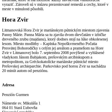
vyraziť. Zároveň sú v múzeu prezentované remeslá a cechy, ktoré v
meste v minulosti pôsobili.
Hora Zvir
Litmanovská Hora Zvir je mariánskym pútnickým miestom zjavenia
Panny Márie. Panna Mária sa tu zjavila dvom dievčatám v izbičke
dreveného zrubu (majdanu), ktorý dodnes stojí na lúke obkolesenej
lesom. Miesto modlitby – Kaplnka Nepoškvrneného Počatia
Presvätej Bohorodičky s celým jej areálom a prameňom na Hore
Zvir v Litmanovej bolo 7. septembra 2008 povýšené a vyhlásené
vladykom Jánom Babjakom, prešovským arcibiskupom a
metropolitom, za Gréckokatolícke mariánske pútnické miesto
Prešovskej archieparchie. Parkovisko pod horou Zvir sa nachádza
20 minút autom od penziónu.
Adresa
Penzión Gurmen
Námestie sv. Mikuláša 1
064 01 Stará Ľubovňa