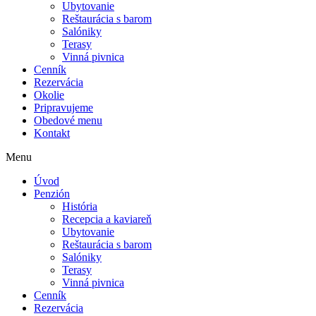
Ubytovanie
Reštaurácia s barom
Salóniky
Terasy
Vinná pivnica
Cenník
Rezervácia
Okolie
Pripravujeme
Obedové menu
Kontakt
Menu
Úvod
Penzión
História
Recepcia a kaviareň
Ubytovanie
Reštaurácia s barom
Salóniky
Terasy
Vinná pivnica
Cenník
Rezervácia