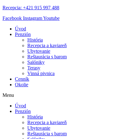
Recepcia: +421 915 997 488
Facebook
Instagram
Youtube
Úvod
Penzión
História
Recepcia a kaviareň
Ubytovanie
Reštaurácia s barom
Salóniky
Terasy
Vinná pivnica
Cenník
Okolie
Menu
Úvod
Penzión
História
Recepcia a kaviareň
Ubytovanie
Reštaurácia s barom