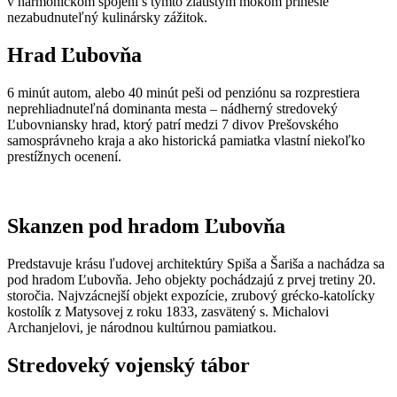
v harmonickom spojení s týmto zlatistým mokom prinesie
nezabudnuteľný kulinársky zážitok.
Hrad Ľubovňa
6 minút autom, alebo 40 minút peši od penziónu sa rozprestiera
neprehliadnuteľná dominanta mesta – nádherný stredoveký
Ľubovniansky hrad, ktorý patrí medzi 7 divov Prešovského
samosprávneho kraja a ako historická pamiatka vlastní niekoľko
prestížnych ocenení.
Skanzen pod hradom Ľubovňa
Predstavuje krásu ľudovej architektúry Spiša a Šariša a nachádza sa
pod hradom Ľubovňa. Jeho objekty pochádzajú z prvej tretiny 20.
storočia. Najvzácnejší objekt expozície, zrubový grécko-katolícky
kostolík z Matysovej z roku 1833, zasvätený s. Michalovi
Archanjelovi, je národnou kultúrnou pamiatkou.
Stredoveký vojenský tábor